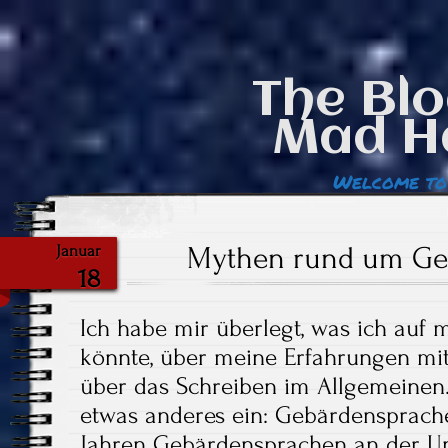
The Blo
Mad H
Welcome to
Mythen rund um Ge
Januar
18
Ich habe mir überlegt, was ich auf
könnte, über meine Erfahrungen mit 
über das Schreiben im Allgemeinen…
etwas anderes ein: Gebärdensprachen
Jahren Gebärdensprachen an der Uni