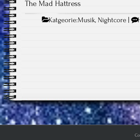
The Mad Hattress
Katgeorie:
Musik
,
Nightcore
|
Co