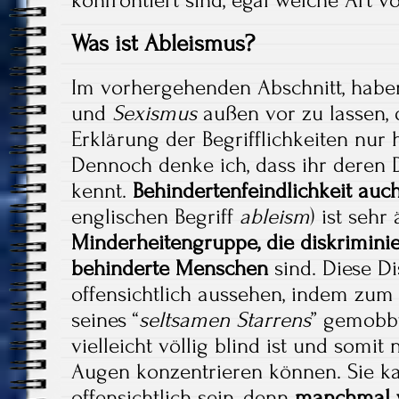
konfrontiert sind, egal welche Art 
Was ist Ableismus?
Im vorhergehenden Abschnitt, habe
und
Sexismus
außen vor zu lassen, 
Erklärung der Begrifflichkeiten nur
Dennoch denke ich, dass ihr deren D
kennt.
Behindertenfeindlichkeit auc
englischen Begriff
ableism
) ist sehr
Minderheitengruppe, die diskriminier
behinderte Menschen
sind. Diese D
offensichtlich aussehen, indem zum
seines “
seltsamen Starrens
” gemobbt
vielleicht völlig blind ist und somit 
Augen konzentrieren können. Sie k
offensichtlich sein, denn
manchmal w