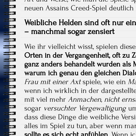
neuen Assains Creed-Spiel deutlich 
Weibliche Helden sind oft nur e
– manchmal sogar zensiert
Wie ihr vielleicht wisst, spielen dies
Orten in der Vergangenheit, oft zu Z
ganz anders behandelt wurden als
warum ich genau den gleichen Dial
Frau mit einer Axt
spiele, wie ein
Ma
wenn ich wirklich in der dargestellt
mit viel mehr
Anmachen
,
nicht ern
sogar
versuchter Vergewaltigung
umg
dass diese Dinge die weibliche Vers
alles im Spiel zu tun, aber wenn ma
sollte es sich echt anfühlen
. Wenn ic