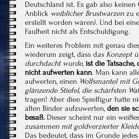
Deutschland ist. Es gab also keine
Anblick
weiblicher Brustwarzen
zu e
erstellt worden wären). Und bei ein
Faulheit nicht als Entschuldigung.
Ein weiteres Problem mit genau die
wiederum zeigt, dass d
as Konzept ü
durchdacht wurde
,
ist die Tatsache
nicht aufwerten kann
. Man kann all
aufwerten, einen
Wolfsmantel mit G
glänzende Stiefel, die schärfsten Wa
tragen! Aber diee Spielfigur hatte ni
alten Binder aufzuwerten,
den sie s
besaß.
Dieser scheint nur ein weißes
zusammen mit goldverzierter Kleidu
Das bedeutet, dass im Grunde jedes