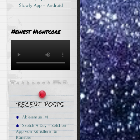
Slowly App – Android
Newest Nightcore
Ableismus 1×1
Sketch A Day – Zeichen-
App von Künstlern für
Künstler