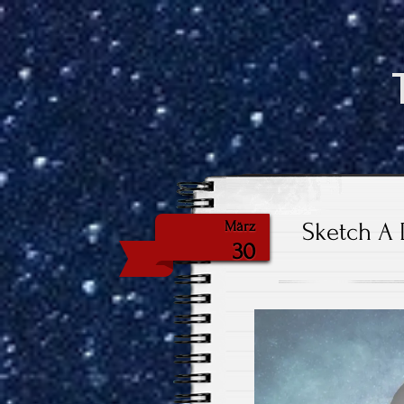
Sketch A 
März
30