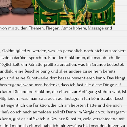
 von mir zu den Themen: Fliegen, Atmoshphere, Massage und
t, Goldmitglied zu werden, was ich persönlich noch nicht ausprobiert
rotzdem darüber sprechen. Eine der Funktionen, die man durch die
öglichkeit, ein Künstlerprofil zu erstellen, was im Grunde bedeutet,
undbild, eine Beschreibung und alles andere zu seinem bereits
gen und seine Kunstwerke dort besser präsentieren kann. Das klingt
erzeugend, wenn man bedenkt, dass ich fast alle diese Dinge auf
kann. Die andere Funktion, die einem zur Verfügung stehen wird, ist
itgliedern, was man zwar auch auf Instagram tun könnte, aber lasst
st eigentlich die Funktion, die ich am liebsten hätte und die mich
ieß, ob ich mich anmelden soll xD Denn im Vergleich zu Instagram,
 kann, gibt es auf Sketch A Day nur Künstler, viele verschiedene mit
n. Und mehr als einmal habe ich mir gewünscht, jemanden fragen zu