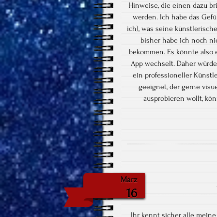
Hinweise, die einen dazu br
werden. Ich habe das Gefüh
ich), was seine künstlerisch
bisher habe ich noch nie
bekommen. Es könnte also ei
App wechselt. Daher würde 
ein professioneller Künstle
geeignet, der gerne visu
ausprobieren wollt, kön
März
16
Ihr kennt sicher alle meine