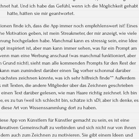
chnet hat. Und ich habe das Gefühl, wenn ich die Möglichkeit gehabt
hätte, hätten sie mir geantwortet.
ionen finde ich, dass die App immer noch empfehlenswert ist! Eines
che Motivation geben, ist mein Streakmeter, der mir anzeigt, wie viele
chnung hochgeladen habe. Manchmal kann es stressig sein, eine Idee
pt inspiriert ist, aber man kann immer sehen, was für ein Prompt am
wenn man eine Werbung anschaut (was manchmal funktioniert, aber
Grund nicht), sieht man alle kommenden Prompts für den Rest der
 kann man zumindest darüber einen Tag vorher schonmal darüber
ächstes zeichnen könnte, was ich sehr hilfreich finde^^ Außerdem
ek mit Texten, die andere Mitglieder über das Zeichnen geschrieben
einen Text darüber gelesen, wie man Haare richtig zeichnet. Ich bin
, es zu tun (weil ich schlecht bin, schätze ich xD), aber ich denke, es
l, diese Art von Wissenssammlung dort zu haben.
diese App von Künstlern für Künstler gemacht zu sein, es ist eine
r kreativen Gemeinschaft zu verbinden und sich nicht nur von ihnen
ondern auch zum Zeichnen zu motivieren. Sie gibt einem Ideen und