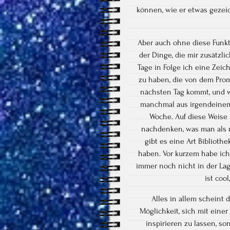
können, wie er etwas gezei
Aber auch ohne diese Funkt
der Dinge, die mir zusätzli
Tage in Folge ich eine Zei
zu haben, die von dem Prom
nächsten Tag kommt, und 
manchmal aus irgendeinem 
Woche. Auf diese Weise
nachdenken, was man als n
gibt es eine Art Biblioth
haben. Vor kurzem habe ich 
immer noch nicht in der Lage
ist coo
Alles in allem scheint 
Möglichkeit, sich mit eine
inspirieren zu lassen, s