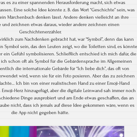
 was es zu einer spannenden Herausforderung macht, sich etwas
lassen. Eine solche Idee könnte z. B. das Wort “Geschichte” sein, was
ein Märchenbuch denken lässt. Andere denken vielleicht an ihre
e und zeichnen etwas daraus, wieder andere zeichnen einen
Geschichtenerzähler.
wirklich zum Nachdenken gebracht hat, war “Symbol”, denn das kann
in Symbol sein, das den Leuten zeigt, wo die Toiletten sind, es könnt
r ein Gefühl symbolisieren. Schließlich entschied ich mich dafür, die
 ich schon oft als Symbol für die Gebärdensprache im Allgemeinen
ntlich die internationale Gebärde für “Ich liebe dich”, das oft von
wendet wird, wenn sie für ein Foto posieren. Aber das zu zeichnen
 dachte… Ich bin von einer realistischen Hand zu einer Emoji-Hand
Emoji-Herz hinzugefügt, aber die digitale Leinwand sah immer noch
erschiedene Dinge ausprobiert und am Ende etwas geschaffen, das an
glaube nicht, dass ich jemals auf diese Idee gekommen wäre, wenn es
die App nicht gegeben hätte.