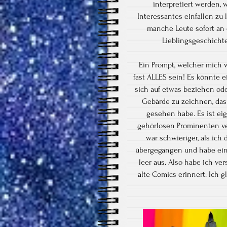
interpretiert werden,
Interessantes einfallen zu 
manche Leute sofort an 
Lieblingsgeschicht
Ein Prompt, welcher mich 
fast ALLES sein! Es könnte e
sich auf etwas beziehen ode
Gebärde zu zeichnen, das
gesehen habe. Es ist eige
gehörlosen Prominenten ver
war schwieriger, als ich
übergegangen und habe ein 
leer aus. Also habe ich v
alte Comics erinnert. Ich 