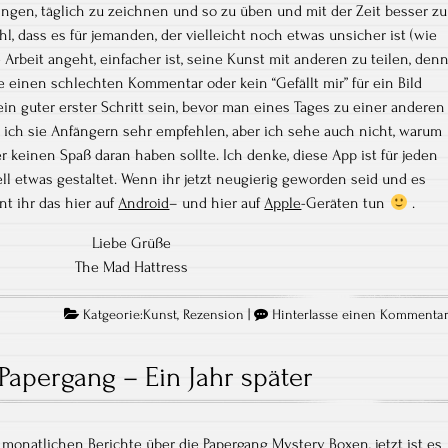
ingen, täglich zu zeichnen und so zu üben und mit der Zeit besser zu
l, dass es für jemanden, der vielleicht noch etwas unsicher ist (wie
e Arbeit angeht, einfacher ist, seine Kunst mit anderen zu teilen, den
 einen schlechten Kommentar oder kein “Gefällt mir” für ein Bild
n guter erster Schritt sein, bevor man eines Tages zu einer anderen
ich sie Anfängern sehr empfehlen, aber ich sehe auch nicht, warum
r keinen Spaß daran haben sollte. Ich denke, diese App ist für jeden
ell etwas gestaltet. Wenn ihr jetzt neugierig geworden seid und es
nt ihr das hier auf
Android
– und hier auf
Apple
-Geräten tun
.
Liebe Grüße
The Mad Hattress
Katgeorie:
Kunst
,
Rezension
|
Hinterlasse einen Kommenta
Papergang – Ein Jahr später
 monatlichen Berichte über die Papergang Mystery Boxen, jetzt ist es