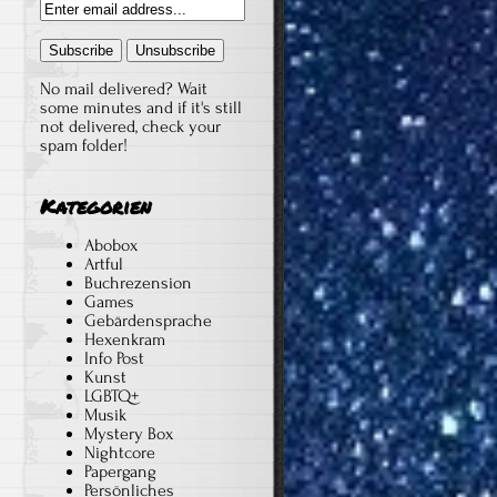
No mail delivered? Wait
some minutes and if it's still
not delivered, check your
spam folder!
Kategorien
Abobox
Artful
Buchrezension
Games
Gebärdensprache
Hexenkram
Info Post
Kunst
LGBTQ+
Musik
Mystery Box
Nightcore
Papergang
Persönliches