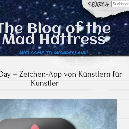
Search
for:
The Blog of the
Mad Hattress
Welcome to Wonderland!
Day – Zeichen-App von Künstlern für
Künstler