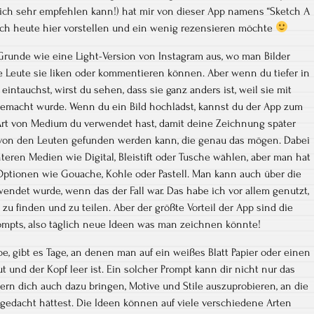
e ich sehr empfehlen kann!) hat mir von dieser App namens “Sketch A
euch heute hier vorstellen und ein wenig rezensieren möchte
Grunde wie eine Light-Version von Instagram aus, wo man Bilder
 Leute sie liken oder kommentieren können. Aber wenn du tiefer in
eintauchst, wirst du sehen, dass sie ganz anders ist, weil sie mit
gemacht wurde. Wenn du ein Bild hochlädst, kannst du der App zum
Art von Medium du verwendet hast, damit deine Zeichnung später
 von den Leuten gefunden werden kann, die genau das mögen. Dabei
ren Medien wie Digital, Bleistift oder Tusche wählen, aber man hat
Optionen wie Gouache, Kohle oder Pastell. Man kann auch über die
endet wurde, wenn das der Fall war. Das habe ich vor allem genutzt,
zu finden und zu teilen. Aber der größte Vorteil der App sind die
mpts, also täglich neue Ideen was man zeichnen könnte!
e, gibt es Tage, an denen man auf ein weißes Blatt Papier oder einen
 und der Kopf leer ist. Ein solcher Prompt kann dir nicht nur das
ern dich auch dazu bringen, Motive und Stile auszuprobieren, an die
e gedacht hättest. Die Ideen können auf viele verschiedene Arten