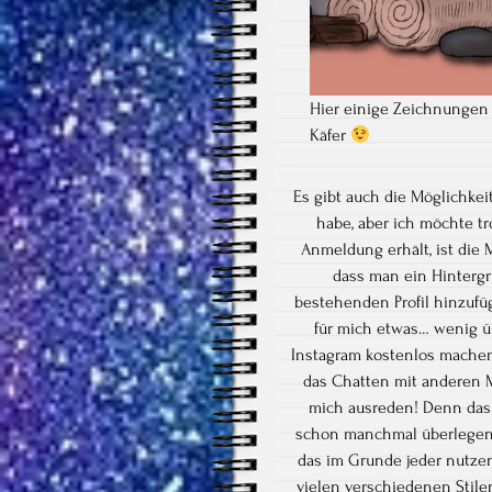
Hier einige Zeichnungen
Käfer
Es gibt auch die Möglichkei
habe, aber ich möchte t
Anmeldung erhält, ist die M
dass man ein Hintergr
bestehenden Profil hinzufü
für mich etwas… wenig üb
Instagram kostenlos machen 
das Chatten mit anderen M
mich ausreden! Denn das i
schon manchmal überlegen l
das im Grunde jeder nutzen
vielen verschiedenen Stile