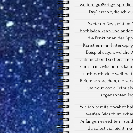
weitere großartige App, di
Day” erzählt, die ich 
Sketch A Day sieht im 
hochladen kann und andere
die Funktionen der App 
Künstlern im Hinterkopf 
Beispiel sagen, welche 
entsprechend sortiert und
kann man zwischen bekannte
auch noch viele weitere 
Referenz sprechen, die verw
um neue coole Tutorials 
sogenannten Pro
Wie ich bereits erwähnt hab
weißen Bildschirm schaut
Anfangen erleichtern, sond
du selbst vielleicht ni