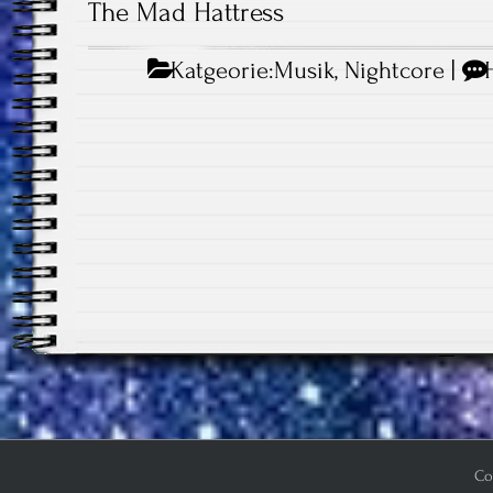
The Mad Hattress
Katgeorie:
Musik
,
Nightcore
|
Co