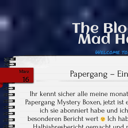
The Blo
Mad H
Welcome to
Papergang – Ein
März
16
Ihr kennt sicher alle meine monat
Papergang Mystery Boxen, jetzt ist e
ich sie abonniert habe und ich
besonderen Bericht wert
Ich hab
Halbjahresbericht gemacht und 