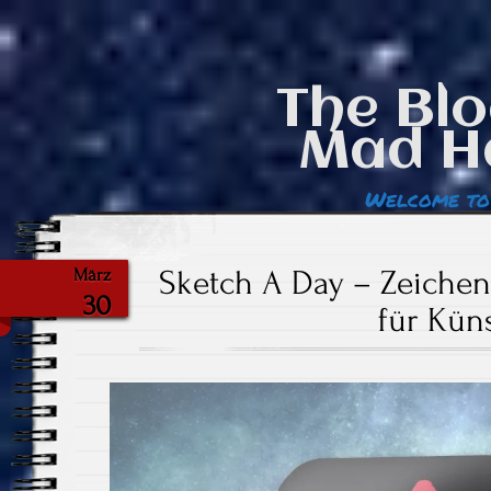
The Blo
Mad H
Welcome to
Sketch A Day – Zeiche
März
30
für Küns