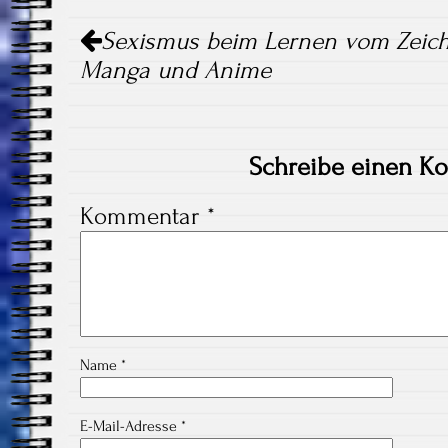
Artikel-
Sexismus beim Lernen vom Zeich
Navigation
Manga und Anime
Schreibe einen K
Kommentar
*
Name
*
E-Mail-Adresse
*