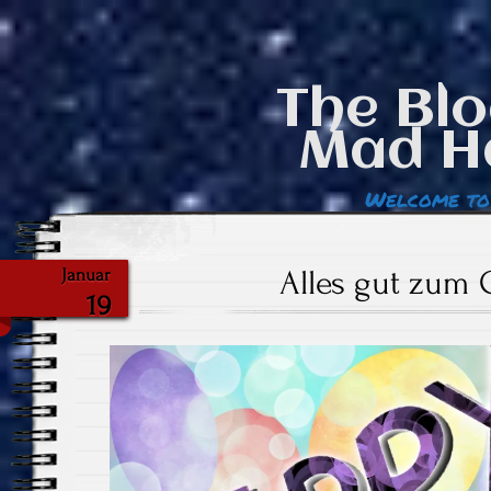
The Blo
Mad H
Welcome to
Alles gut zum 
Januar
19