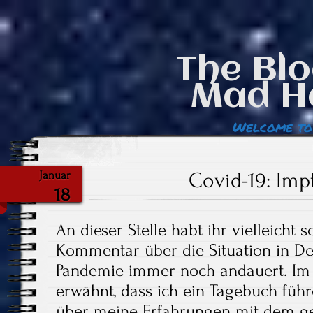
The Blo
Mad H
Welcome to
Covid-19: Im
Januar
18
An dieser Stelle habt ihr vielleicht 
Kommentar über die Situation in De
Pandemie immer noch andauert. Im l
erwähnt, dass ich ein Tagebuch füh
über meine Erfahrungen mit dem g