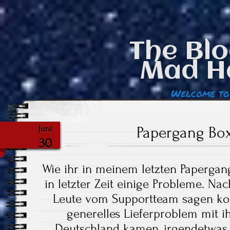
The Blo
Mad H
Welcome to
Papergang Box
Juni
30
Wie ihr in meinem letzten Papergang
in letzter Zeit einige Probleme. Na
Leute vom Supportteam sagen kon
generelles Lieferproblem mit i
Deutschland kamen, irgendetwas 