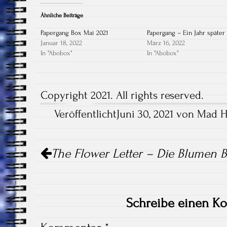
Ähnliche Beiträge
Papergang Box Mai 2021
Papergang – Ein Jahr später
Januar 18, 2022
März 16, 2022
In "Abobox"
In "Abobox"
Copyright 2021. All rights reserved.
VeröffentlichtJuni 30, 2021 von Mad H
Artikel-
The Flower Letter – Die Blumen B
Navigation
Schreibe einen K