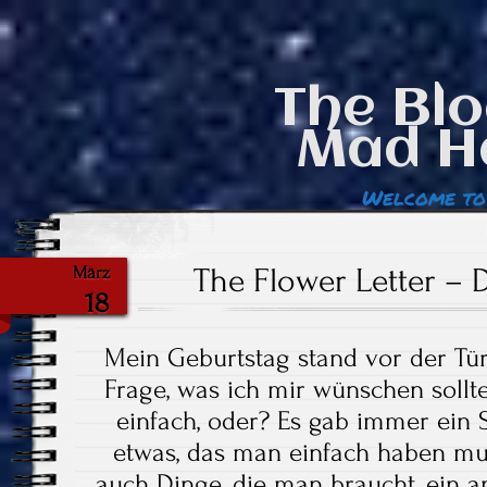
The Blo
Mad H
Welcome to
The Flower Letter – 
März
18
Mein Geburtstag stand vor der Tür
Frage, was ich mir wünschen sollt
einfach, oder? Es gab immer ein 
etwas, das man einfach haben mus
auch Dinge, die man braucht, ein