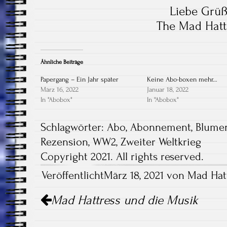
Liebe Grü
The Mad Hatt
Ähnliche Beiträge
Papergang – Ein Jahr später
Keine Abo-boxen mehr…
März 16, 2022
Januar 18, 2022
In "Abobox"
In "Abobox"
Schlagwörter:
Abo
,
Abonnement
,
Blumen
Rezension
,
WW2
,
Zweiter Weltkrieg
Copyright 2021. All rights reserved.
VeröffentlichtMärz 18, 2021 von Mad Hatt
Artikel-
Mad Hattress und die Musik
Navigation